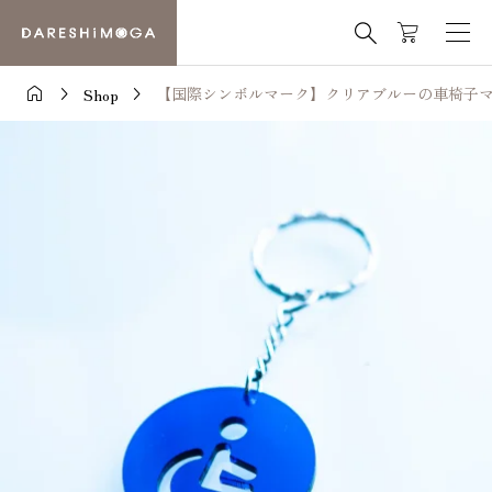




【国際シンボルマーク】クリアブルーの車椅子マ
Shop