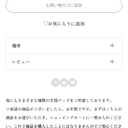
際
お買い物カゴに追加
シ
お気に入りに追加
ン
ボ
ル
備考
マ
ー
レビュー
サイズ
全長 85mm
ク
プレートサイズ
直径35mm 厚み 2mm
レビュー投稿には、会員登録が必要です。
】



会員登録する
ク
リ
他にもさまざまな種類の支援グッズをご用意しております。
ア
ご希望の商品がございましたら、お手数ですが、まずはこちらの
ブ
商品をお選びいただき、ショッピングカートに一度お入れくださ
ル
い。
これで商品を購入したことにはなりませんのでご安心くださ