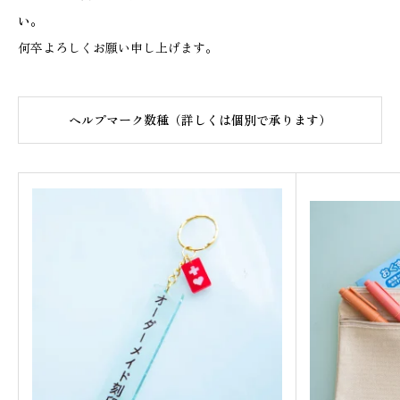
ー
い。
の
何卒よろしくお願い申し上げます。
車
椅
ヘルプマーク数種（詳しくは個別で承ります）
子
マ
ー
ク
キ
ー
ホ
ル
ダ
ー