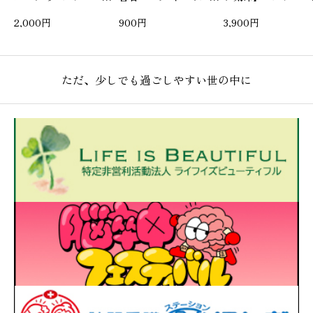
キーホルダー（数量限
ー（四葉マーク／クロ
とぴったり。ヘルプ
2,000
円
900
円
3,900
円
定）
ーバーマーク）
ークと2枚重ねで（
セージプレート マ
クリア）
ただ、少しでも過ごしやすい世の中に