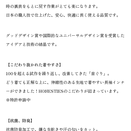
時の裏表をもとに戻す作業がとても楽になります。
日本の職人技で仕上げた、安心、快適に長く使える品質です。
グッドデザイン賞や国際的なユニバーサルデザイン賞を受賞した
アイデアと技術の結晶です。
【こだわり抜かれた着やすさ】
100を超える試作を繰り返し、改善してきた「首ぐり」。
どう着ても正解な上に、伸縮性のある生地で着やすい長袖インナ
ーができました！HONESTIESのこだわりが詰まっています。
※特許申請中
【抗菌、防臭】
抗菌防臭加工で、嫌な生乾きや汗の匂いをカット。