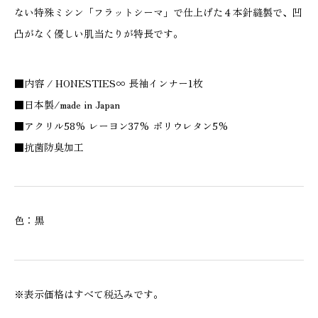
ない特殊ミシン「フラットシーマ」で仕上げた４本針縫製で、凹
凸がなく優しい肌当たりが特長です。
■内容 / HONESTIES∞ 長袖インナー1枚
■日本製/made in Japan
■アクリル58% レーヨン37% ポリウレタン5%
■抗菌防臭加工
色：黒
※表示価格はすべて税込みです。