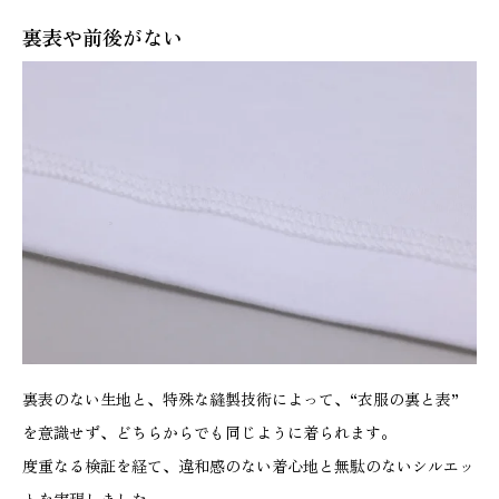
た
裏表や前後がない
か
長
袖
イ
ン
ナ
ー
（
1
0
裏表のない生地と、特殊な縫製技術によって、“衣服の裏と表”
0
を意識せず、どちらからでも同じように着られます。
-
度重なる検証を経て、違和感のない着心地と無駄のないシルエッ
1
トを実現しました。