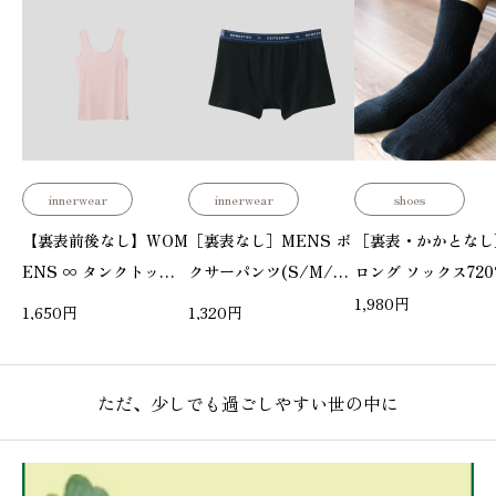
innerwear
innerwear
shoes
【裏表前後なし】WOM
［裏表なし］MENS ボ
［裏表・かかとなし
ENS ∞ タンクトップ
クサーパンツ(S/M/L/
ロング ソックス720
スタンダード2.0(S/
XL)
1,980
円
1,650
円
1,320
円
M/L/XL)
ただ、少しでも過ごしやすい世の中に