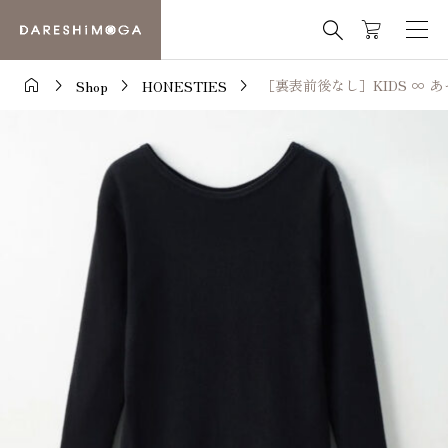





［裏表前後なし］KIDS ∞ あ
Shop
HONESTIES