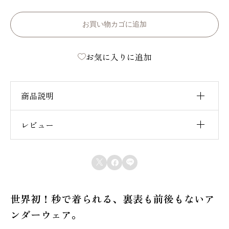
裏
表
お買い物カゴに追加
前
お気に入りに追加
後
な
し
商品説明
］
K
レビュー
■ 内容 / HONESTIES 肌着1枚
I
■ 日本製 / made in Japan
レビュー投稿には、会員登録が必要です。
D
■ 綿100%



会員登録する
■ 抗菌防臭加工
S
∞
世界初！秒で着られる、裏表も前後もないア
あ
ンダーウェア。
っ