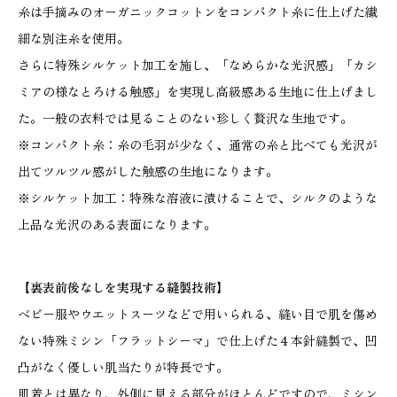
糸は手摘みのオーガニックコットンをコンパクト糸に仕上げた繊
細な別注糸を使用。
さらに特殊シルケット加工を施し、「なめらかな光沢感」「カシ
ミアの様なとろける触感」を実現し高級感ある生地に仕上げまし
た。一般の衣料では見ることのない珍しく贅沢な生地です。
※コンパクト糸：糸の毛羽が少なく、通常の糸と比べても光沢が
出てツルツル感がした触感の生地になります。
※シルケット加工：特殊な溶液に漬けることで、シルクのような
上品な光沢のある表面になります。
【裏表前後なしを実現する縫製技術】
ベビー服やウエットスーツなどで用いられる、縫い目で肌を傷め
ない特殊ミシン「フラットシーマ」で仕上げた４本針縫製で、凹
凸がなく優しい肌当たりが特長です。
肌着とは異なり、外側に見える部分がほとんどですので、ミシン