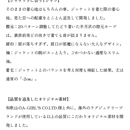
【ジャケットに合うTシャツ】
そのままの着心地はもちろんの事、ジャケットを着た際の着心
地、見た目への配慮をとことん追及して開発しました。
襟元：
20パターン調整してたどり着いた半月状の襟元カーブ
は、裏表前後どの向きで着ても首が詰まりません。
肩巾：
肩が落ちすぎず、肩口が邪魔にならない大人なデザイン。
袖：
ジャケットの腕がスッと入り、ごわつかない適度なスリム
袖。
着丈：
ジャケットとのバランスを考え何度も検証した結果、丈は
通常の「-2cm」。
【品質を追及したオリジナル素材】
和歌山の
A-GIRL’S CO.LTD
.様と共に、海外のラグジュアリーブ
ランドが使用している以上の品質にこだわりオリジナル素材を開
発しました。