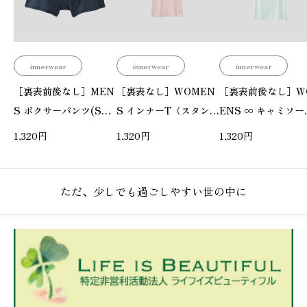
innerwear
innerwear
innerwear
［裏表前後なし］MEN
［裏表なし］WOMEN
［裏表前後なし］W
S ボクサーパンツ(S/
S インナーT（スタンダ
ENS ∞ キャミソー
M/L/XL)
ード）(S/M/L)
（スタンダード）（
1,320
円
1,320
円
1,320
円
M/L）
ただ、少しでも過ごしやすい世の中に