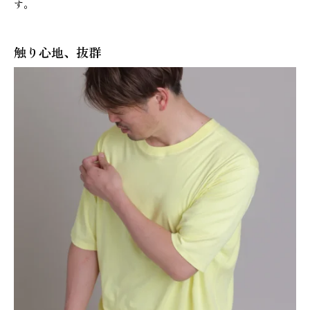
す。
L
/
触り心地、抜群
X
L
)
個