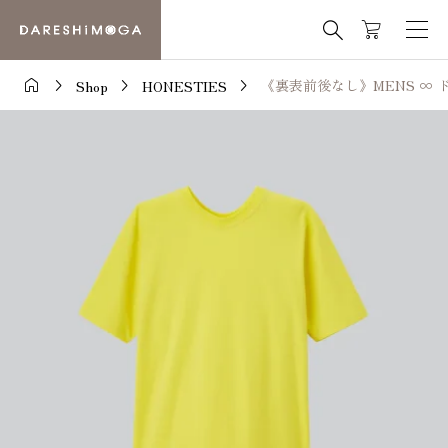





《裏表前後なし》MENS ∞ ド
Shop
HONESTIES