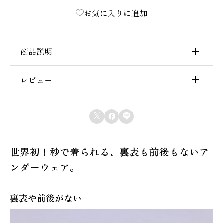
お気に入りに追加
後
な
し
商品説明
》
M
レビュー
■内容 / MENS∞ドレスTシャツ1枚
E
■日本製 / made in Japan
レビュー投稿には、会員登録が必要です。
N
■コットン 100%



会員登録する
S
∞
世界初！秒で着られる、裏表も前後もないア
ド
ンダーウェア。
レ
ス
裏表や前後がない
T
シ