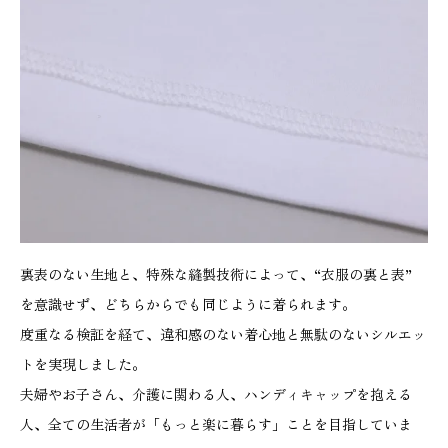
ャ
ツ
(
プ
レ
ミ
ア
ム
裏表のない生地と、特殊な縫製技術によって、“衣服の裏と表”
)
を意識せず、どちらからでも同じように着られます。
(
度重なる検証を経て、違和感のない着心地と無駄のないシルエッ
S
トを実現しました。
/
夫婦やお子さん、介護に関わる人、ハンディキャップを抱える
M
人、全ての生活者が「もっと楽に暮らす」ことを目指していま
/