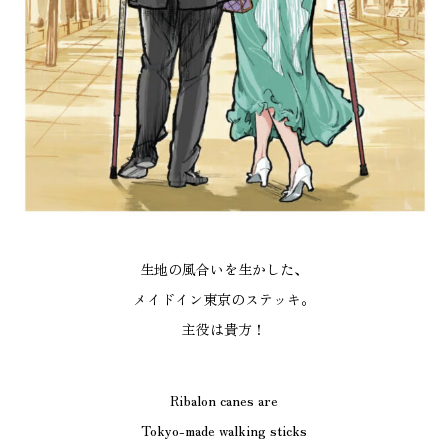
a
c
k
（
エ
ン
ト
リ
ー
生地の風合いを生かした、
モ
メイドイン東京のステッキ。
デ
主役は貴方！
ル
）
Ribalon canes are
個
Tokyo-made walking sticks