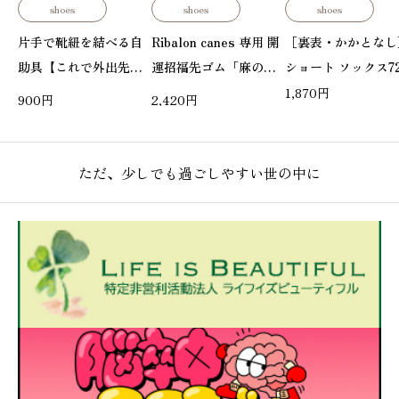
shoes
shoes
shoes
片手で靴紐を結べる自
Ribalon canes 専用 開
［裏表・かかとなし
助具【これで外出先で
運招福先ゴム「麻の葉
ショート ソックス72
も靴紐を結べる】
模様」
1,870
円
900
円
2,420
円
ただ、少しでも過ごしやすい世の中に