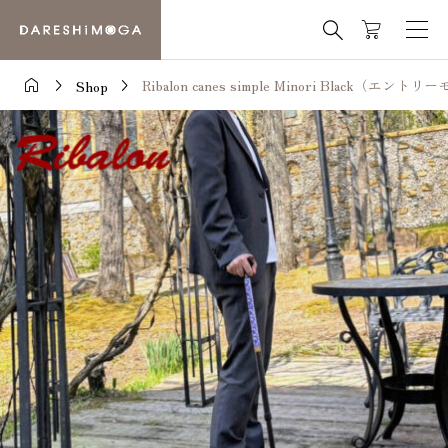




Ribalon canes simple Minori Black（エント
Shop