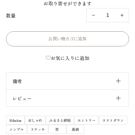
お取り寄せができます
数量
R
i
b
お買い物カゴに追加
a
お気に入りに追加
l
o
n
備考
c
a
レビュー
高さ調整幅
72.5～95㎝
n
重さ
約270g
レビュー投稿には、会員登録が必要です。
e
Ribalon
おしゃれ
ふるさと納税
エントリー
コストダウン
材質
本体/アルミ グリップ/天然木 先ゴム/合
会員登録する
s
シンプル
ステッキ
杖
高級
成ゴム